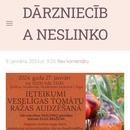
DĀRZNIECĪB
A NESLINKO
9. janvāris, 2024 pl. 9:20,
Nav komentāru