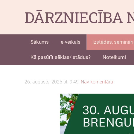
DĀRZNIECĪBA 
Sākums
e-veikals
Izstādes, semināri,
Kā pasūtīt sēklas/ stādus?
Noteikumi
26. augusts, 2025 pl. 9:49,
Nav komentāru