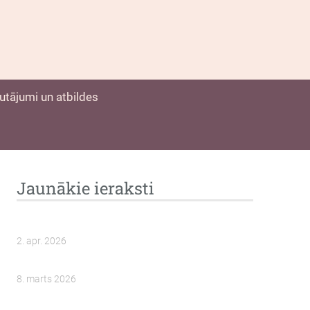
utājumi un atbildes
Jaunākie ieraksti
2. apr. 2026
8. marts 2026