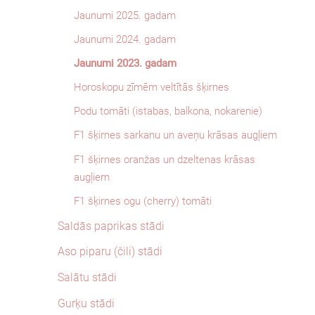
Jaunumi 2025. gadam
Jaunumi 2024. gadam
Jaunumi 2023. gadam
Horoskopu zīmēm veltītās šķirnes
Podu tomāti (istabas, balkona, nokarenie)
F1 šķirnes sarkanu un aveņu krāsas augļiem
F1 šķirnes oranžas un dzeltenas krāsas
augļiem
F1 šķirnes ogu (cherry) tomāti
Saldās paprikas stādi
Aso piparu (čili) stādi
Salātu stādi
Gurķu stādi