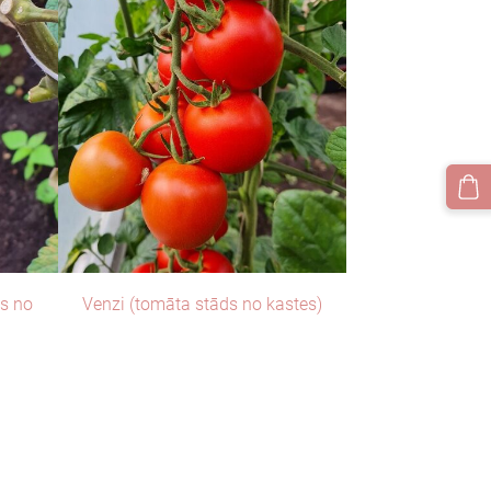
ds no
Venzi (tomāta stāds no kastes)