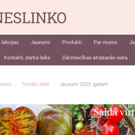
NESLINKO
 lekcijas
Jaunumi
Produkti
Par mums
Ja
Kontakti, darba laiks
Dārzniecības atrašanās vieta
eikals
Tomātu stādi
Jaunumi 2023. gadam