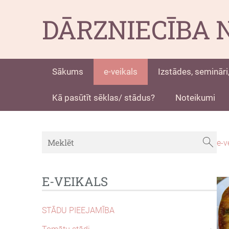
DĀRZNIECĪBA 
Sākums
e-veikals
Izstādes, semināri,
Kā pasūtīt sēklas/ stādus?
Noteikumi
e-v
E-VEIKALS
STĀDU PIEEJAMĪBA