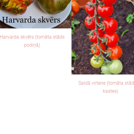
Harvarda skvērs (tomāta stāds
podiņā)
Saldā virtene (tomāta stā
kastes)