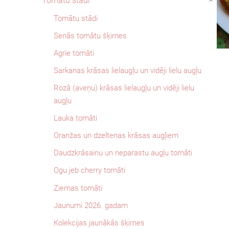
Tomātu stādi
›
Tomātu stādi
Senās tomātu šķirnes
Agrie tomāti
Sarkanas krāsas lielaugļu un vidēji lielu augļu
Rozā (aveņu) krāsas lielaugļu un vidēji lielu
augļu
Lauka tomāti
Oranžas un dzeltenas krāsas augļiem
Daudzkrāsainu un neparastu augļu tomāti
Ogu jeb cherry tomāti
Ziemas tomāti
Jaunumi 2026. gadam
Kolekcijas jaunākās šķirnes