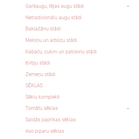
Garšaugu, tējas augu stādi
›
Netradicionālu augu stādi
Baklažānu stādi
Meloņu un arbūzu stādi
Kabaču, cukini un patisonu stādi
Ķirbju stādi
Zemeņu stādi
SĒKLAS
Sēklu komplekti
Tomātu sēklas
›
Saldās paprikas sēklas
Aso piparu sēklas