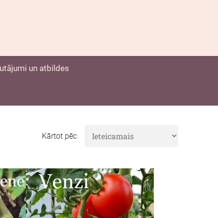
utājumi un atbildes
Kārtot pēc