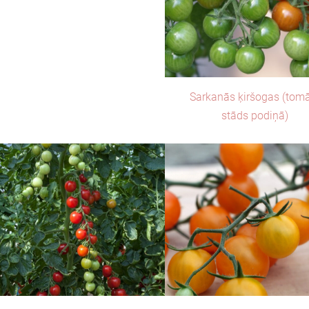
Sarkanās ķiršogas (tom
stāds podiņā)