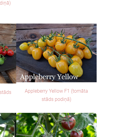
diņā)
Appleberry Yellow F1 (tomāta
 stāds
stāds podiņā)