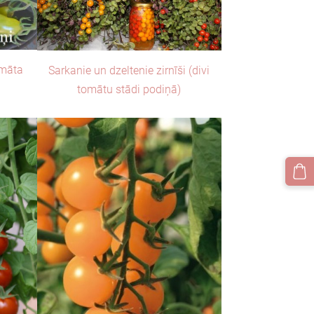
omāta
Sarkanie un dzeltenie zirnīši (divi
tomātu stādi podiņā)