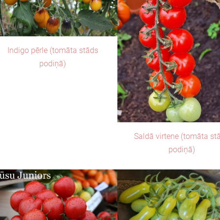
Indigo pērle (tomāta stāds
podiņā)
Saldā virtene (tomāta st
podiņā)