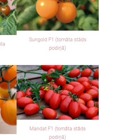
Sungold F1 (tomāta stāds
āta
podiņā)
Mandat F1 (tomāta stāds
podiņā)