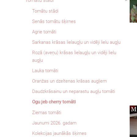
Tomātu stādi
›
Tomātu stādi
Senās tomātu šķirnes
Agrie tomāti
Sarkanas krāsas lielaugļu un vidēji lielu augļu
Rozā (aveņu) krāsas lielaugļu un vidēji lielu
augļu
Lauka tomāti
Oranžas un dzeltenas krāsas augļiem
Daudzkrāsainu un neparastu augļu tomāti
Ogu jeb cherry tomāti
Ziemas tomāti
Jaunumi 2026. gadam
Kolekcijas jaunākās šķirnes