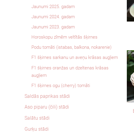
Jaunumi 2025. gadam
Jaunumi 2024. gadam
Jaunumi 2023. gadam
Horoskopu zīmēm veltītās šķirnes
Podu tomāti (istabas, balkona, nokarenie)
F1 šķirnes sarkanu un aveņu krāsas augļiem
F1 šķirnes oranžas un dzeltenas krāsas
augļiem
F1 šķirnes ogu (cherry) tomāti
Saldās paprikas stādi
Aso piparu (čili) stādi
Salātu stādi
Gurķu stādi