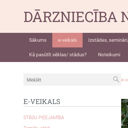
DĀRZNIECĪBA 
Sākums
e-veikals
Izstādes, semināri,
Kā pasūtīt sēklas/ stādus?
Noteikumi
e-v
E-VEIKALS
STĀDU PIEEJAMĪBA