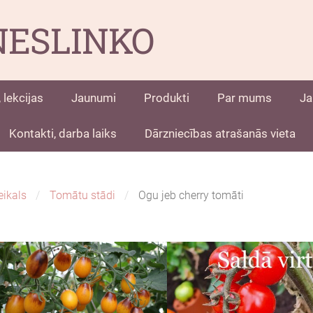
NESLINKO
 lekcijas
Jaunumi
Produkti
Par mums
Ja
Kontakti, darba laiks
Dārzniecības atrašanās vieta
eikals
Tomātu stādi
Ogu jeb cherry tomāti