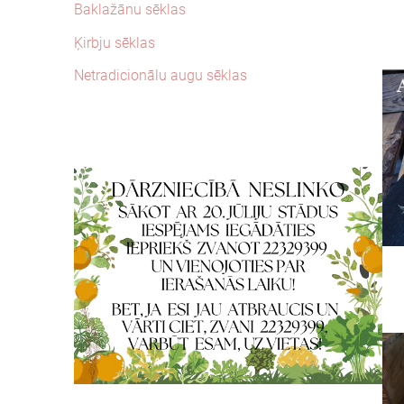
Baklažānu sēklas
Ķirbju sēklas
Netradicionālu augu sēklas