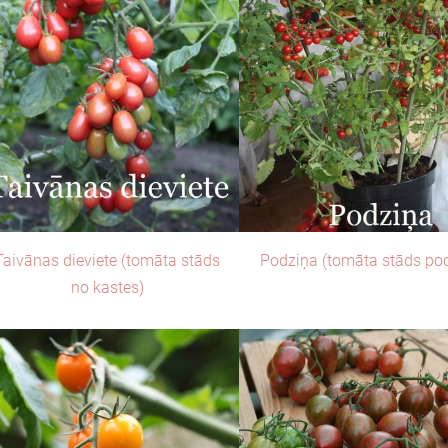
Taivānas dieviete (tomāta stāds
Podziņa (tomāta stāds po
no kastes)