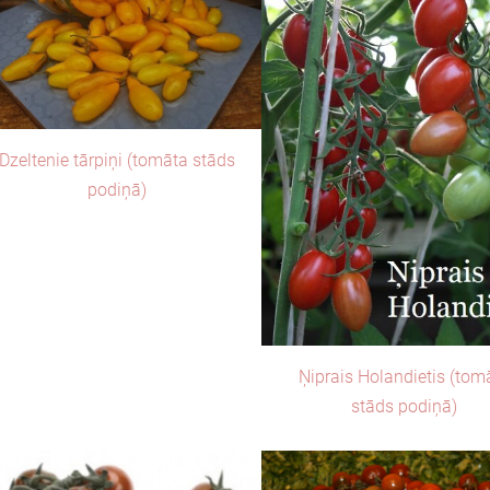
Dzeltenie tārpiņi (tomāta stāds
podiņā)
Ņiprais Holandietis (tom
stāds podiņā)