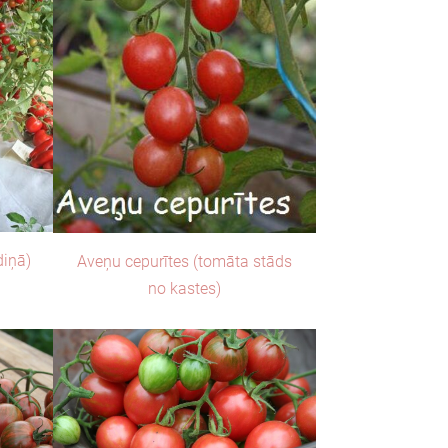
diņā)
Aveņu cepurītes (tomāta stāds
no kastes)