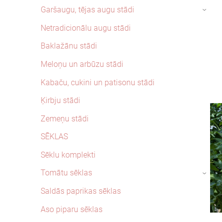
Garšaugu, tējas augu stādi
›
Netradicionālu augu stādi
Baklažānu stādi
Meloņu un arbūzu stādi
Kabaču, cukini un patisonu stādi
Ķirbju stādi
Zemeņu stādi
SĒKLAS
Sēklu komplekti
Tomātu sēklas
›
Saldās paprikas sēklas
Aso piparu sēklas