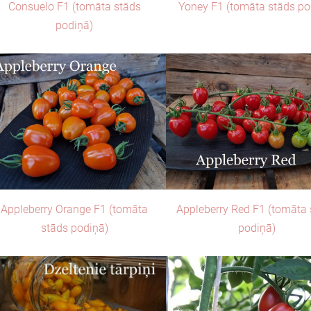
Consuelo F1 (tomāta stāds
Yoney F1 (tomāta stāds po
podiņā)
Appleberry Orange F1 (tomāta
Appleberry Red F1 (tomāta
stāds podiņā)
podiņā)