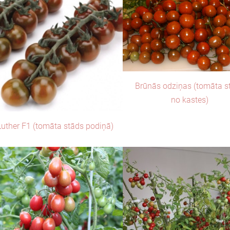
Brūnās odziņas (tomāta s
no kastes)
Luther F1 (tomāta stāds podiņā)