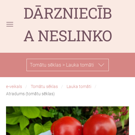
DĀRZNIECĪB
A NESLINKO
Tomātu sēklas > Lauka tomāti
e-veikals
Tomātu sēklas
Lauka tomāti
Atradums (tomātu sēklas)