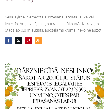
Sena šķirne, piemērota audzēšanai atklāta laukā vai
lecektīs. Augļi vidēji lieli, sarkani. Ienākšanās laiks agrs.
Stāds ap 0,8 m augsts, audzējams krūmā, neko nelaužot.