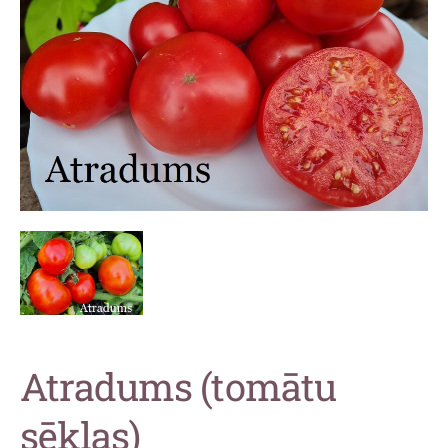
Atradums (tomātu
sēklas)