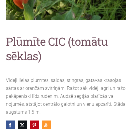
Plūmīte CIC (tomātu
sēklas)
Vidēji lielas plūmītes, saldas, stingras, gatavas krāsojas
sārtas ar oranžām svītriņām. Ražot sāk vidēji agri un ražo
pakāpeniski līdz rudenim. Audzē segtjās platībās vai
nojumēs, atstājot centrālo galotni un vienu apzarīti. Stāda
augstums 1,6 m.