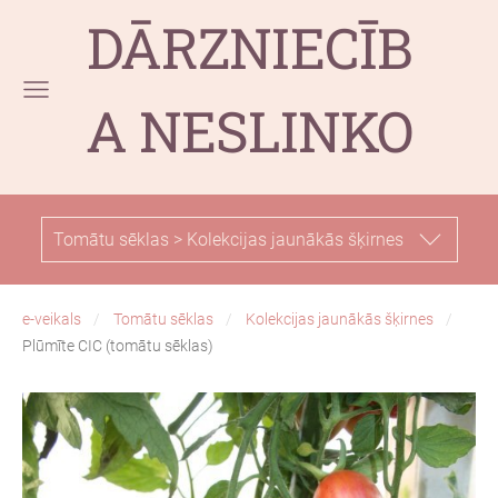
DĀRZNIECĪB
A NESLINKO
Tomātu sēklas > Kolekcijas jaunākās šķirnes
e-veikals
Tomātu sēklas
Kolekcijas jaunākās šķirnes
Plūmīte CIC (tomātu sēklas)