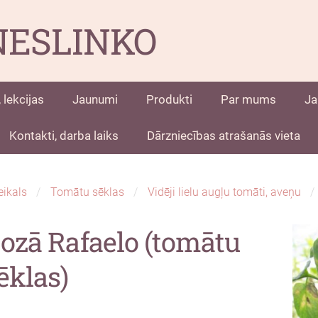
NESLINKO
 lekcijas
Jaunumi
Produkti
Par mums
Ja
Kontakti, darba laiks
Dārzniecības atrašanās vieta
eikals
Tomātu sēklas
Vidēji lielu augļu tomāti, aveņu
ozā Rafaelo (tomātu
ēklas)