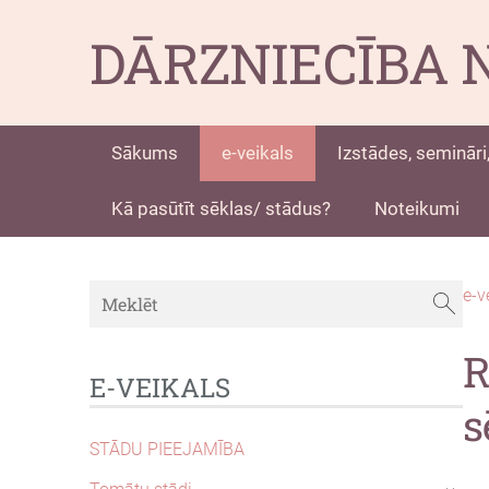
DĀRZNIECĪBA 
Sākums
e-veikals
Izstādes, semināri,
Kā pasūtīt sēklas/ stādus?
Noteikumi
e-v
R
E-VEIKALS
s
STĀDU PIEEJAMĪBA