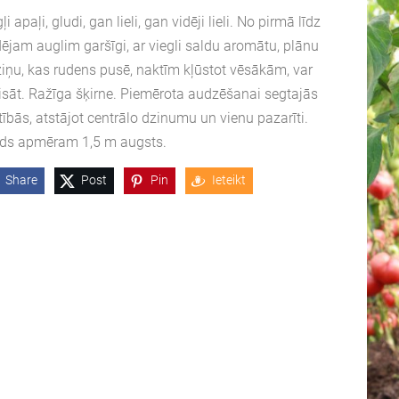
ļi apaļi, gludi, gan lieli, gan vidēji lieli. No pirmā līdz
ējam auglim garšīgi, ar viegli saldu aromātu, plānu
iņu, kas rudens pusē, naktīm kļūstot vēsākām, var
isāt. Ražīga šķirne. Piemērota audzēšanai segtajās
tībās, atstājot centrālo dzinumu un vienu pazarīti.
ds apmēram 1,5 m augsts.
Share
Post
Pin
Ieteikt