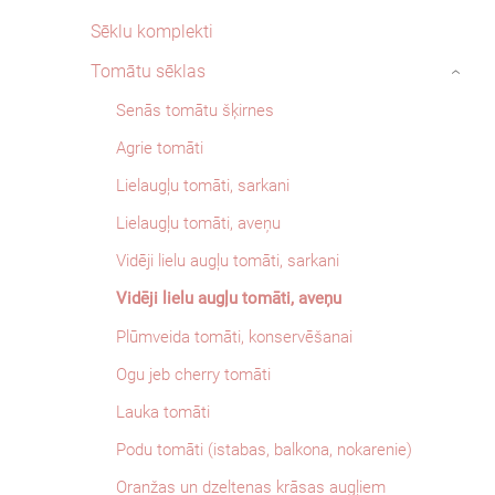
Sēklu komplekti
Tomātu sēklas
›
Senās tomātu šķirnes
Agrie tomāti
Lielaugļu tomāti, sarkani
Lielaugļu tomāti, aveņu
Vidēji lielu augļu tomāti, sarkani
Vidēji lielu augļu tomāti, aveņu
Plūmveida tomāti, konservēšanai
Ogu jeb cherry tomāti
Lauka tomāti
Podu tomāti (istabas, balkona, nokarenie)
Oranžas un dzeltenas krāsas augļiem