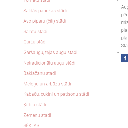
Tomātu stādi
›
Aug
Saldās paprikas stādi
pēd
Aso piparu (čili) stādi
miz
pla
Salātu stādi
pla
Gurķu stādi
Stā
Garšaugu, tējas augu stādi
›
Netradicionālu augu stādi
Baklažānu stādi
Meloņu un arbūzu stādi
Kabaču, cukini un patisonu stādi
Ķirbju stādi
Zemeņu stādi
SĒKLAS