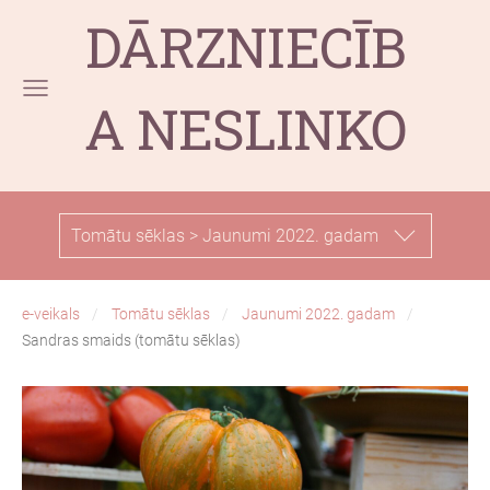
DĀRZNIECĪB
A NESLINKO
Tomātu sēklas > Jaunumi 2022. gadam
e-veikals
Tomātu sēklas
Jaunumi 2022. gadam
Sandras smaids (tomātu sēklas)