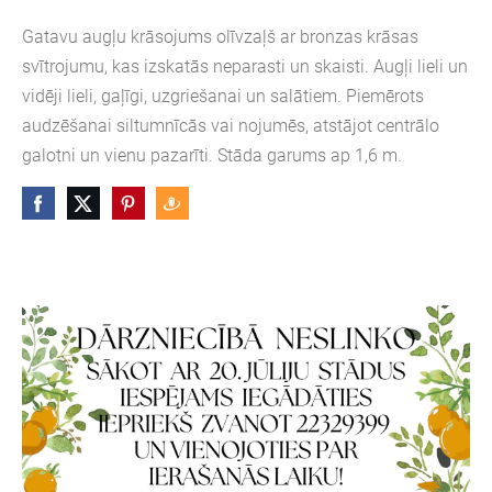
Gatavu augļu krāsojums olīvzaļš ar bronzas krāsas
svītrojumu, kas izskatās neparasti un skaisti. Augļi lieli un
vidēji lieli, gaļīgi, uzgriešanai un salātiem. Piemērots
audzēšanai siltumnīcās vai nojumēs, atstājot centrālo
galotni un vienu pazarīti. Stāda garums ap 1,6 m.